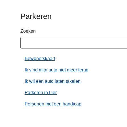
n
h
Parkeren
o
u
Zoeken
d
g
a
a
Bewonerskaart
n
Ik vind mijn auto niet meer terug
Ik wil een auto laten takelen
Parkeren in Lier
Personen met een handicap