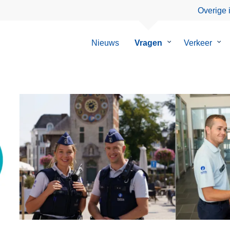
Overige 
Nieuws
Vragen
Submenu
Verkeer
Su
van
van
Vragen
Ver