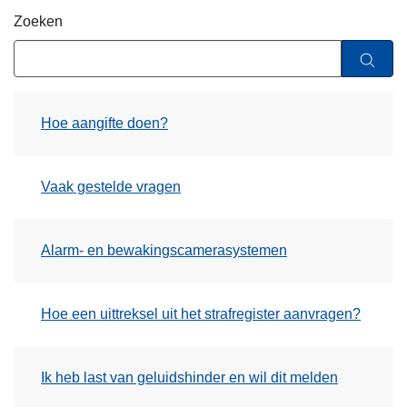
n
Zoeken
h
o
u
d
Hoe aangifte doen?
g
a
a
Vaak gestelde vragen
n
Alarm- en bewakingscamerasystemen
Hoe een uittreksel uit het strafregister aanvragen?
Ik heb last van geluidshinder en wil dit melden