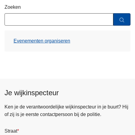
n
Zoeken
h
o
u
d
Evenementen organiseren
g
a
a
n
Je wijkinspecteur
Ken je de verantwoordelijke wijkinspecteur in je buurt? Hij
of zij is je eerste contactpersoon bij de politie.
Straat