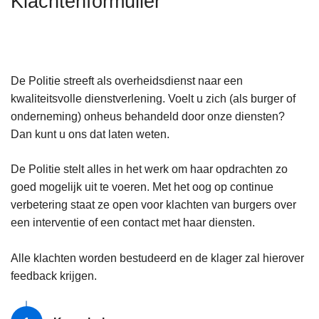
Klachtenformulier
n
h
o
u
De Politie streeft als overheidsdienst naar een
d
kwaliteitsvolle dienstverlening. Voelt u zich (als burger of
g
onderneming) onheus behandeld door onze diensten?
a
Dan kunt u ons dat laten weten.
a
n
De Politie stelt alles in het werk om haar opdrachten zo
goed mogelijk uit te voeren. Met het oog op continue
verbetering staat ze open voor klachten van burgers over
een interventie of een contact met haar diensten.
Alle klachten worden bestudeerd en de klager zal hierover
feedback krijgen.