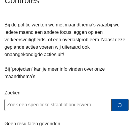
Controles
n
h
o
Bij de politie werken we met maandthema's waarbij we
u
iedere maand een andere focus leggen op een
d
verkeersveiligheids- of een overlastprobleem. Naast deze
g
geplande acties voeren wij uiteraard ook
a
onaangekondigde acties uit!
a
n
Bij 'projecten' kan je meer info vinden over onze
maandthema's.
Zoeken
Geen resultaten gevonden.