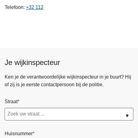
n
Telefoon
+32 112
h
o
u
d
g
a
a
Je wijkinspecteur
n
Ken je de verantwoordelijke wijkinspecteur in je buurt? Hij
of zij is je eerste contactpersoon bij de politie.
Straat
▼
Huisnummer