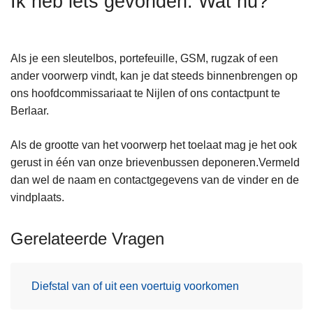
Ik heb iets gevonden. Wat nu?
n
h
o
Als je een sleutelbos, portefeuille, GSM, rugzak of een
u
ander voorwerp vindt, kan je dat steeds binnenbrengen op
d
ons hoofdcommissariaat te Nijlen of ons contactpunt te
g
Berlaar.
a
a
Als de grootte van het voorwerp het toelaat mag je het ook
n
gerust in één van onze brievenbussen deponeren.Vermeld
dan wel de naam en contactgegevens van de vinder en de
vindplaats.
Gerelateerde Vragen
Diefstal van of uit een voertuig voorkomen