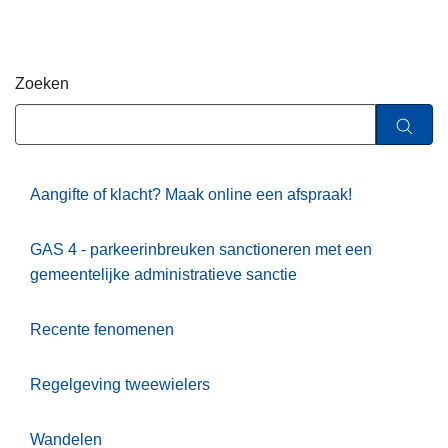
n
h
o
Zoeken
u
d
g
a
a
Aangifte of klacht? Maak online een afspraak!
n
GAS 4 - parkeerinbreuken sanctioneren met een
gemeentelijke administratieve sanctie
Recente fenomenen
Regelgeving tweewielers
Wandelen