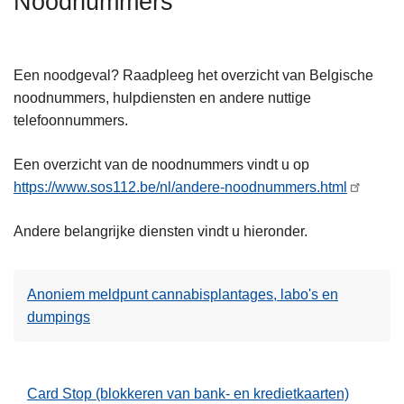
Noodnummers
n
h
o
Een noodgeval? Raadpleeg het overzicht van Belgische
u
noodnummers, hulpdiensten en andere nuttige
d
telefoonnummers.
g
a
Een overzicht van de noodnummers vindt u op
a
https://www.sos112.be/nl/andere-noodnummers.html
n
Andere belangrijke diensten vindt u hieronder.
Anoniem meldpunt cannabisplantages, labo's en
dumpings
Card Stop (blokkeren van bank- en kredietkaarten)