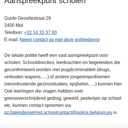
Aanspreekpunt scholen
n
h
Guido Gezellestraat 29
o
2400
Mol
u
Telefoon
+32 14 33 37 00
d
E-mail
Neem contact op met deze politiedienst
g
a
a
De lokale politie heeft een vast aanspreekpunt voor
n
scholen. Schooldirecties, leerkrachten en begeleiders die
geconfronteerd worden met jeugdcriminaliteit (drugs,
verboden wapens, …) of andere jongerenproblemen
(verontrustende gezinssituaties, spijbelen, …) kunnen hier.
Ook leerlingen die vragen hebben over
grensoverschrijdend gedrag, geweld, pesterijen op school
etc. kunnen contact opnemen via
pz.balendesselmol.schoolcontact@police.belgium.eu
.