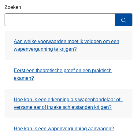
n
Zoeken
h
o
u
d
Aan welke voorwaarden moet ik voldoen om een
g
wapenvergunning te krijgen?
a
a
n
Eerst een theoretische proef en een praktisch
examen?
Hoe kan ik een erkenning als wapenhandelaar of -
verzamelaar of inzake schietstanden krijgen?
Hoe kan ik een wapenvergunning aanvragen?