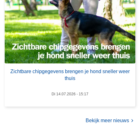
i
r
c
d
h
e
t
b
b
e
a
s
r
t
e
u
c
u
Zichtbare chipgegevens brengen je hond sneller weer
h
r
thuis
i
d
p
e
Di 14.07.2026 - 15:17
g
r
e
s
g
h
e
Bekijk meer nieuws
o
v
u
e
d