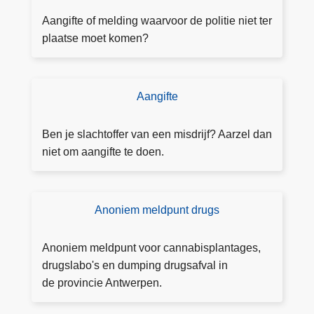
a
o
a
Aangifte of melding waarvoor de politie niet ter
n
k
plaatse moet komen?
t
o
r
nl
o
in
Aangifte
D
l
e
o
e
e
e
Ben je slachtoffer van een misdrijf? Aarzel dan
a
e
a
niet om aangifte te doen.
c
n
a
t
af
n
i
s
g
e
Anoniem meldpunt drugs
M
p
ift
el
r
e
d
a
Anoniem meldpunt voor cannabisplantages,
v
a
drugslabo's en dumping drugsafval in
e
k
de provincie Antwerpen.
r