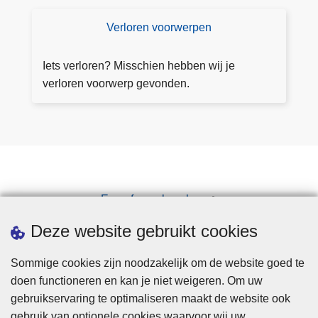
d
a
Verloren voorwerpen
V
c
e
ht
rl
Iets verloren? Misschien hebben wij je
e
o
verloren voorwerp gevonden.
si
r
tu
e
at
n
ie
v
s
o
o
Een afspraak maken
r
Downloads
w
Deze website gebruikt cookies
e
r
Sommige cookies zijn noodzakelijk om de website goed te
p
doen functioneren en kan je niet weigeren. Om uw
e
gebruikservaring te optimaliseren maakt de website ook
n
gebruik van optionele cookies waarvoor wij uw