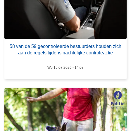
v
a
a
k
n
d
e
L
5
e
58 van de 59 gecontroleerde bestuurders houden zich
9
e
aan de regels tijdens nachtelijke controleactie
g
s
e
m
Wo 15.07.2026 - 14:08
c
e
o
e
n
r
t
o
r
v
o
e
l
r
e
Z
e