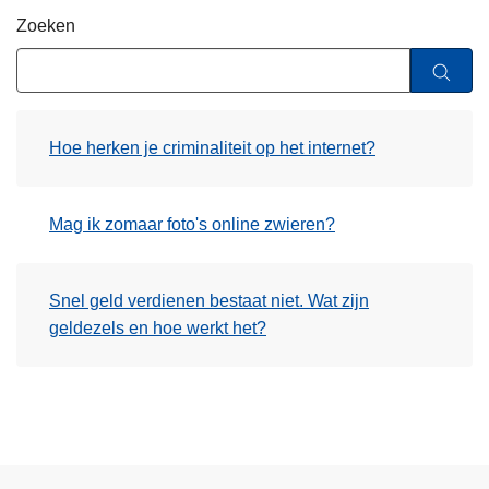
n
Zoeken
h
o
u
d
Hoe herken je criminaliteit op het internet?
g
a
a
Mag ik zomaar foto's online zwieren?
n
Snel geld verdienen bestaat niet. Wat zijn
geldezels en hoe werkt het?