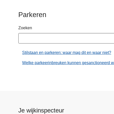
n
h
Parkeren
o
u
Zoeken
d
g
a
a
Stilstaan en parkeren: waar mag dit en waar niet?
n
Welke parkeerinbreuken kunnen gesanctioneerd wo
Je wijkinspecteur