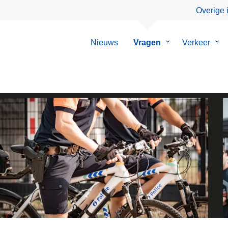
Overige 
Nieuws
Vragen
Submenu
Verkeer
Su
van
van
Vragen
Ver