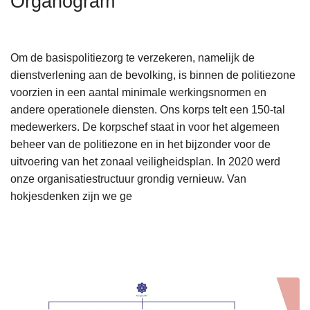
Organogram
n
h
o
Om de basispolitiezorg te verzekeren, namelijk de
u
dienstverlening aan de bevolking, is binnen de politiezone
d
voorzien in een aantal minimale werkingsnormen en
g
andere operationele diensten. Ons korps telt een 150-tal
a
medewerkers. De korpschef staat in voor het algemeen
a
beheer van de politiezone en in het bijzonder voor de
n
uitvoering van het zonaal veiligheidsplan. In 2020 werd
onze organisatiestructuur grondig vernieuw. Van
hokjesdenken zijn we ge