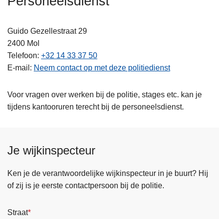
Personeelsdienst
n
h
Guido Gezellestraat 29
o
2400
Mol
u
Telefoon
+32 14 33 37 50
d
E-mail
Neem contact op met deze politiedienst
g
a
a
Voor vragen over werken bij de politie, stages etc. kan je
n
tijdens kantooruren terecht bij de personeelsdienst.
Je wijkinspecteur
Ken je de verantwoordelijke wijkinspecteur in je buurt? Hij
of zij is je eerste contactpersoon bij de politie.
Straat