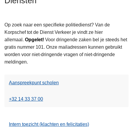
Diensten
n
h
o
Op zoek naar een specifieke politiedienst? Van de
u
Korpschef tot de Dienst Verkeer je vindt ze hier
d
allemaal.
Opgelet!
Voor dringende zaken bel je steeds het
g
gratis nummer 101. Onze mailadressen kunnen gebruikt
a
worden voor niet-dringende vragen of niet-dringende
a
meldingen.
n
Aanspreekpunt scholen
+32 14 33 37 00
Intern toezicht (klachten en felicitaties)