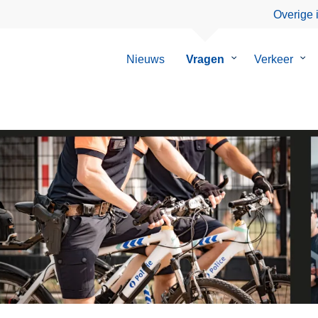
Overige 
Nieuws
Vragen
Submenu
Verkeer
Su
van
van
Vragen
Ver