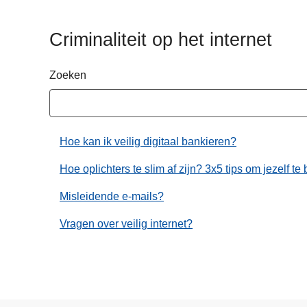
n
h
Criminaliteit op het internet
o
u
Zoeken
d
g
a
a
Hoe kan ik veilig digitaal bankieren?
n
Hoe oplichters te slim af zijn? 3x5 tips om jezelf 
Misleidende e-mails?
Vragen over veilig internet?