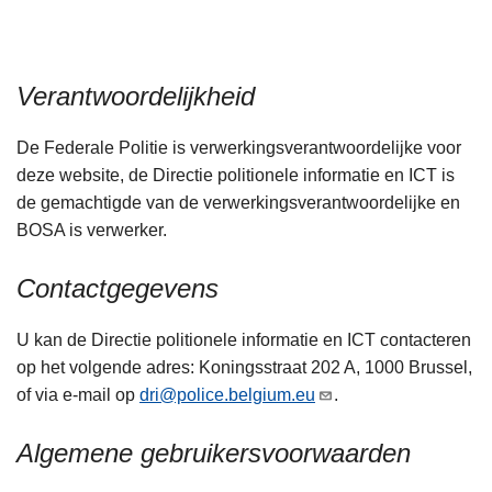
n
h
o
Verantwoordelijkheid
u
d
De Federale Politie is verwerkingsverantwoordelijke voor
g
deze website, de Directie politionele informatie en ICT is
a
de gemachtigde van de verwerkingsverantwoordelijke en
a
BOSA is verwerker.
n
Contactgegevens
U kan de Directie politionele informatie en ICT contacteren
op het volgende adres: Koningsstraat 202 A, 1000 Brussel,
of via e-mail op
dri@police.belgium.eu
.
Algemene gebruikersvoorwaarden