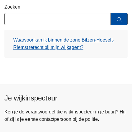
n
Zoeken
h
o
u
d
Waarvoor kan ik binnen de zone Bilzen-Hoeselt-
g
Riemst terecht bij mijn wijkagent?
a
a
n
Je wijkinspecteur
Ken je de verantwoordelijke wijkinspecteur in je buurt? Hij
of zij is je eerste contactpersoon bij de politie.