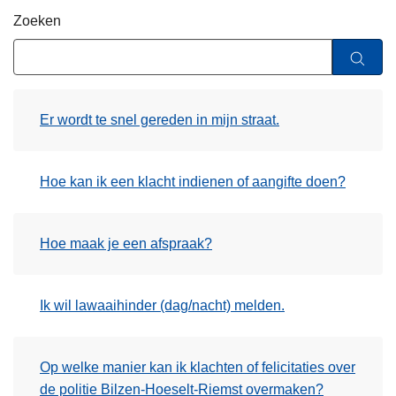
n
Zoeken
h
o
u
d
Er wordt te snel gereden in mijn straat.
g
a
a
Hoe kan ik een klacht indienen of aangifte doen?
n
Hoe maak je een afspraak?
Ik wil lawaaihinder (dag/nacht) melden.
Op welke manier kan ik klachten of felicitaties over
de politie Bilzen-Hoeselt-Riemst overmaken?