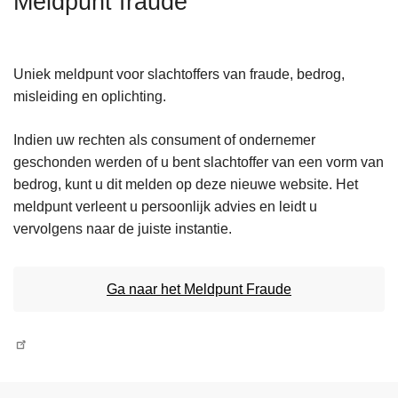
Meldpunt fraude
n
h
o
Uniek meldpunt voor slachtoffers van fraude, bedrog,
u
misleiding en oplichting.
d
g
Indien uw rechten als consument of ondernemer
a
geschonden werden of u bent slachtoffer van een vorm van
a
bedrog, kunt u dit melden op deze nieuwe website. Het
n
meldpunt verleent u persoonlijk advies en leidt u
vervolgens naar de juiste instantie.
Ga naar het Meldpunt Fraude