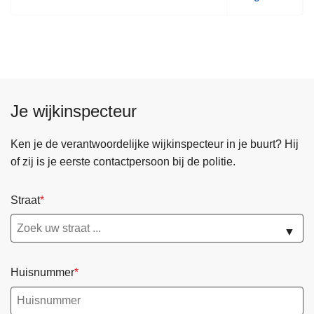
o
l
g
e
n
d
Je wijkinspecteur
e
p
Ken je de verantwoordelijke wijkinspecteur in je buurt? Hij
a
of zij is je eerste contactpersoon bij de politie.
g
i
Straat
n
a
▼
Huisnummer