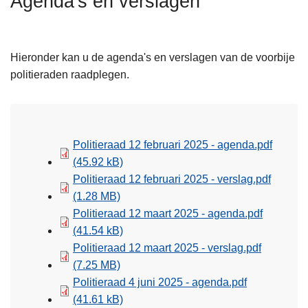
Agenda's en verslagen
n
h
o
Hieronder kan u de agenda's en verslagen van de voorbije
u
politieraden raadplegen.
d
g
a
a
Politieraad 12 februari 2025 - agenda.pdf
n
(45.92 kB)
Politieraad 12 februari 2025 - verslag.pdf
(1.28 MB)
Politieraad 12 maart 2025 - agenda.pdf
(41.54 kB)
Politieraad 12 maart 2025 - verslag.pdf
(7.25 MB)
Politieraad 4 juni 2025 - agenda.pdf
(41.61 kB)