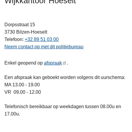
Wijkkantoor Hoeselt
n
h
o
Dorpsstraat 15
u
3730
Bilzen-Hoeselt
d
Telefoon
+32 89 51 03 00
g
Neem contact op met dit politiebureau
a
a
Enkel geopend op
afspraak
.
n
Een afspraak kan geboekt worden volgens dit uurschema:
MA 13.00 - 19.00
VR 09.00 - 12.00
Telefonisch bereikbaar op weekdagen tussen 08.00u en
17.00u.