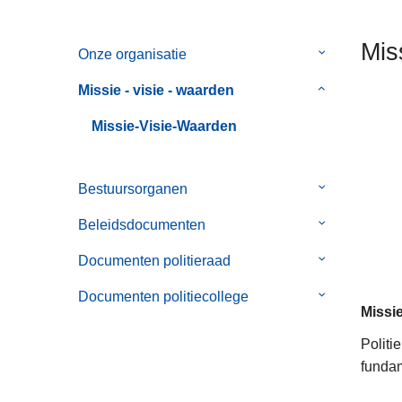
n
h
Mis
Onze organisatie
Submenu
o
van
u
Missie - visie - waarden
Submenu
Onze
d
van
organisatie
g
Missie-Visie-Waarden
Missie
a
-
a
visie
Bestuursorganen
Submenu
n
-
van
Beleidsdocumenten
waarden
Submenu
Bestuursorg
van
Documenten politieraad
Submenu
Beleidsdocu
van
Documenten politiecollege
Submenu
Documenten
Missi
van
politieraad
Documenten
Politi
politiecollege
fundam