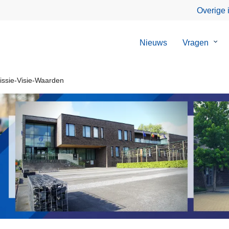
Overige 
Nieuws
Vragen
Sub
van
Vrag
ssie-Visie-Waarden