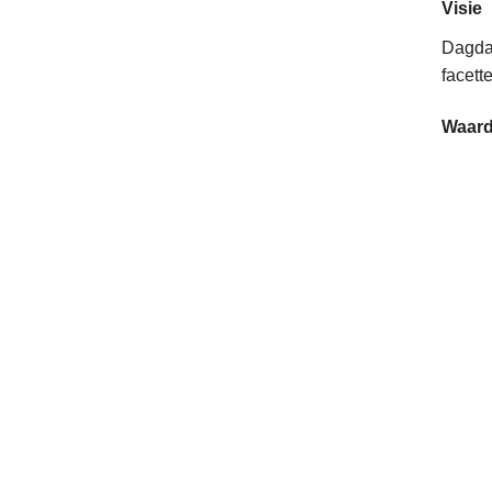
Visie
Dagdag
facett
Waar