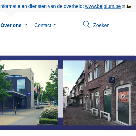
informatie en diensten van de overheid:
www.belgium.be
menu
Over ons
Submenu
Contact
Submenu
Zoeken
van
van
en
Over
Contact
ons