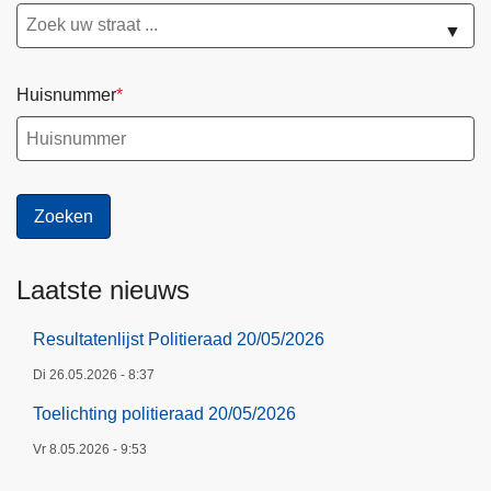
e
r
▼
k
l
Huisnummer
a
r
i
n
g
Laatste nieuws
Resultatenlijst Politieraad 20/05/2026
Di 26.05.2026 - 8:37
Toelichting politieraad 20/05/2026
Vr 8.05.2026 - 9:53