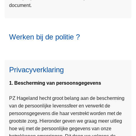
2
e
document.
r
i
t
0
s
o
t
i
2
m
v
i
e
0
e
e
e
-
Werken bij de politie ?
e
r
r
2
r
J
a
0
o
a
a
2
v
a
d
5
e
r
Privacyverklaring
r
v
W
e
1. Bescherming van persoonsgegevens
e
r
r
s
PZ Hageland hecht groot belang aan de bescherming
k
l
van de persoonlijke levenssfeer en verwerkt de
e
a
persoonsgegevens die haar verstrekt worden met de
n
g
grootste zorg. Hieronder geven we graag meer uitleg
L
b
Z
hoe wij met de persoonlijke gegevens van onze
e
i
V