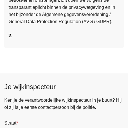
betrokkenen omspringen. Dit doen we volgens de
e
j
R
transparantieplicht binnen de privacywetgeving en in
s
d
2
het bijzonder de Algemene gegevensverordening /
m
e
0
General Data Protection Regulation (AVG / GDPR).
e
p
2
e
o
5
2.
r
l
o
i
v
t
e
i
r
e
P
?
r
Je wijkinspecteur
i
v
a
Ken je de verantwoordelijke wijkinspecteur in je buurt? Hij
c
of zij is je eerste contactpersoon bij de politie.
y
v
Straat