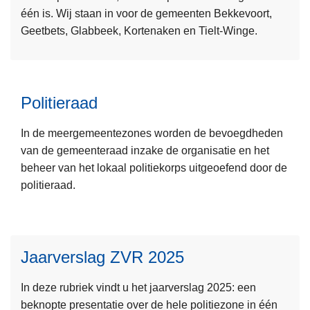
a
één is. Wij staan in voor de gemeenten Bekkevoort,
e
a
Geetbets, Glabbeek, Kortenaken en Tielt-Winge.
r
l
o
v
L
v
e
e
e
i
Politieraad
e
r
l
s
O
i
In de meergemeentezones worden de bevoegdheden
m
n
g
van de gemeenteraad inzake de organisatie en het
e
z
h
beheer van het lokaal politiekorps uitgeoefend door de
e
e
e
politieraad.
r
o
i
L
o
r
d
e
v
g
s
e
e
a
p
Jaarverslag ZVR 2025
s
r
n
l
m
P
i
a
L
In deze rubriek vindt u het jaarverslag 2025: een
e
o
s
n
e
beknopte presentatie over de hele politiezone in één
e
l
a