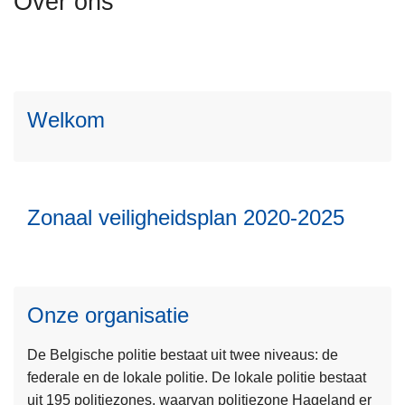
Over ons
e
n
e
h
s
o
m
L
u
e
e
d
Welkom
e
e
g
r
s
a
o
m
a
v
e
n
e
Zonaal veiligheidsplan 2020-2025
e
r
r
W
o
e
v
L
l
e
Onze organisatie
e
k
r
e
o
Z
De Belgische politie bestaat uit twee niveaus: de
s
m
o
federale en de lokale politie. De lokale politie bestaat
m
n
uit 195 politiezones, waarvan politiezone Hageland er
e