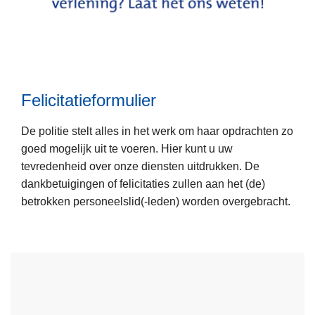
r
m
u
l
L
i
Felicitatieformulier
e
e
e
r
De politie stelt alles in het werk om haar opdrachten zo
s
goed mogelijk uit te voeren. Hier kunt u uw
m
tevredenheid over onze diensten uitdrukken. De
e
dankbetuigingen of felicitaties zullen aan het (de)
e
betrokken personeelslid(-leden) worden overgebracht.
r
o
v
e
r
F
e