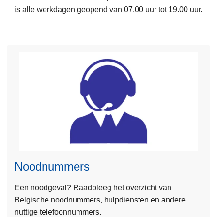
is alle werkdagen geopend van 07.00 uur tot 19.00 uur.
r
o
v
e
r
D
i
e
n
s
t
e
n
Noodnummers
L
Een noodgeval? Raadpleeg het overzicht van
e
Belgische noodnummers, hulpdiensten en andere
e
nuttige telefoonnummers.