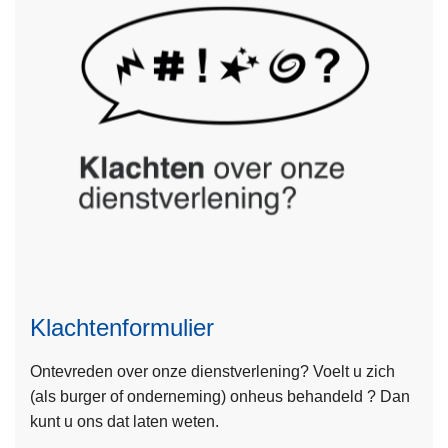
l
i
c
i
t
a
t
i
e
f
L
o
e
r
e
m
Klachtenformulier
s
u
m
l
Ontevreden over onze dienstverlening? Voelt u zich
e
i
(als burger of onderneming) onheus behandeld ? Dan
e
e
kunt u ons dat laten weten.
r
r
o