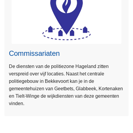
e
b
u
u
r
t
i
Commissariaten
L
n
e
f
De diensten van de politiezone Hageland zitten
e
o
verspreid over vijf locaties. Naast het centrale
s
r
politiegebouw in Bekkevoort kan je in de
m
m
gemeentehuizen van Geetbets, Glabbeek, Kortenaken
e
a
en Tielt-Winge de wijkdiensten van deze gemeenten
e
t
vinden.
r
i
o
e
v
n
e
e