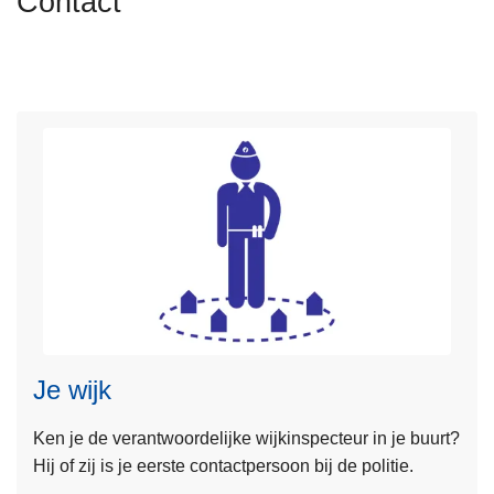
Contact
n
h
o
u
d
g
a
a
n
L
e
e
s
Je wijk
m
e
Ken je de verantwoordelijke wijkinspecteur in je buurt?
e
Hij of zij is je eerste contactpersoon bij de politie.
r
o