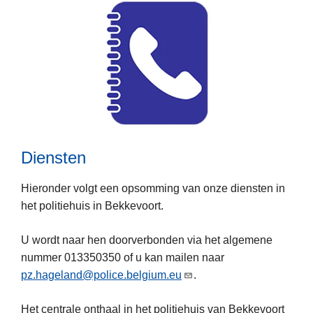
r
t
C
w
o
e
m
r
m
k
i
s
s
a
Diensten
r
i
Hieronder volgt een opsomming van onze diensten in
a
L
het politiehuis in Bekkevoort.
t
e
e
U wordt naar hen doorverbonden via het algemene
e
n
nummer 013350350 of u kan mailen naar
s
pz.hageland@police.belgium.eu
.
m
e
Het centrale onthaal in het politiehuis van Bekkevoort
e