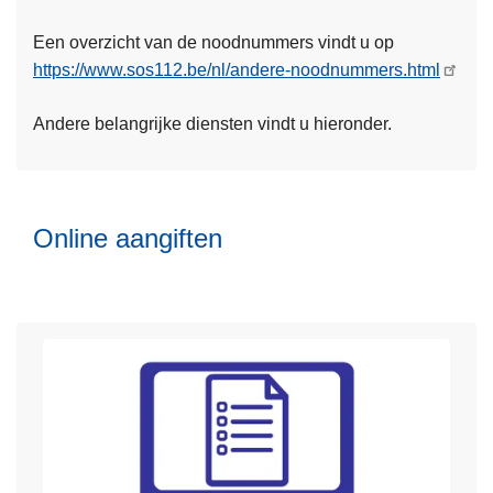
s
Een overzicht van de noodnummers vindt u op
m
L
https://www.sos112.be/nl/andere-noodnummers.html
e
e
e
e
Andere belangrijke diensten vindt u hieronder.
r
s
o
m
v
e
e
Online aangiften
e
r
r
N
o
o
v
o
e
d
r
n
O
u
n
m
L
l
m
e
i
e
e