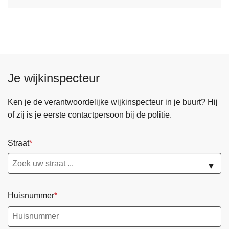
v
e
r
K
l
Je wijkinspecteur
a
c
h
Ken je de verantwoordelijke wijkinspecteur in je buurt? Hij
t
of zij is je eerste contactpersoon bij de politie.
e
n
Straat
f
o
▼
r
m
Huisnummer
u
l