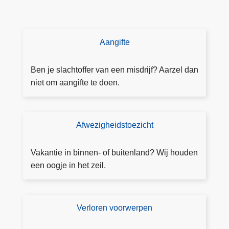
Aangifte
D
o
e
Ben je slachtoffer van een misdrijf? Aarzel dan
a
niet om aangifte te doen.
a
n
g
Afwezigheidstoezicht
T
ift
o
e
e
Vakantie in binnen- of buitenland? Wij houden
z
een oogje in het zeil.
i
c
h
Verloren voorwerpen
V
t
e
a