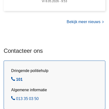
p
5
Vr 8.05.2026 - 9:53
o
/
l
2
i
0
Bekijk meer nieuws
t
2
i
6
e
r
Contacteer ons
a
a
d
2
Dringende politiehulp
0
B
101
/
e
0
Algemene informatie
l
5
/
B
013 35 03 50
2
e