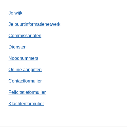
0
l
2
Je wijk
6
Je buurtinformatienetwerk
Commissariaten
Diensten
Noodnummers
Online aangiften
Contactformulier
Felicitatieformulier
Klachtenformulier