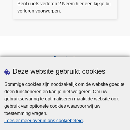
rl
Bent u iets verloren ? Neem hier een kijkje bij
a
o
verloren voorwerpen.
n
r
v
e
r
n
a
v
g
o
e
o
n
Downloads
r
Pers
w
Deze website gebruikt cookies
e
r
Sommige cookies zijn noodzakelijk om de website goed te
p
doen functioneren en kan je niet weigeren. Om uw
e
gebruikservaring te optimaliseren maakt de website ook
n
gebruik van optionele cookies waarvoor wij uw
toestemming vragen.
Disclaimer
Lees er meer over in ons cookiebeleid
.
Privacy