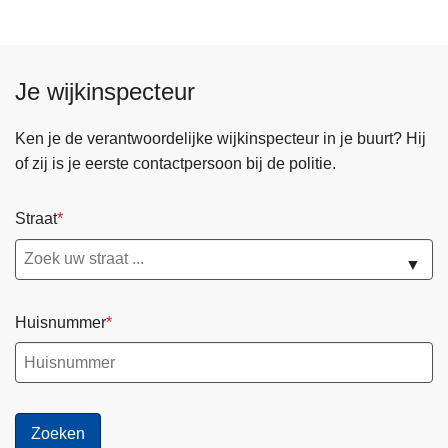
e
r
V
o
Je wijkinspecteur
o
r
Ken je de verantwoordelijke wijkinspecteur in je buurt? Hij
w
of zij is je eerste contactpersoon bij de politie.
o
o
Straat
r
d
▼
v
o
Huisnummer
o
r
z
i
t