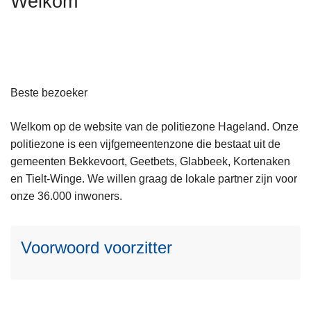
Welkom
n
h
o
u
d
Beste bezoeker
g
a
Welkom op de website van de politiezone Hageland. Onze
a
L
politiezone is een vijfgemeentenzone die bestaat uit de
n
e
gemeenten Bekkevoort, Geetbets, Glabbeek, Kortenaken
e
en Tielt-Winge. We willen graag de lokale partner zijn voor
s
onze 36.000 inwoners.
m
e
Voorwoord voorzitter
e
r
o
v