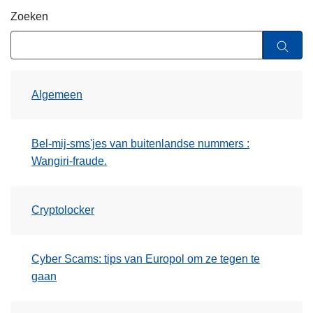
n
Zoeken
h
o
u
d
Algemeen
g
a
a
Bel-mij-sms'jes van buitenlandse nummers :
n
Wangiri-fraude.
Cryptolocker
Cyber Scams: tips van Europol om ze tegen te
gaan