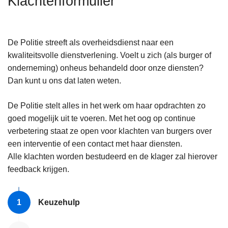
Klachtenformulier
n
h
o
De Politie streeft als overheidsdienst naar een
u
kwaliteitsvolle dienstverlening. Voelt u zich (als burger of
d
onderneming) onheus behandeld door onze diensten?
g
Dan kunt u ons dat laten weten.
a
a
De Politie stelt alles in het werk om haar opdrachten zo
n
goed mogelijk uit te voeren. Met het oog op continue
verbetering staat ze open voor klachten van burgers over
een interventie of een contact met haar diensten.
Alle klachten worden bestudeerd en de klager zal hierover
feedback krijgen.
Keuzehulp