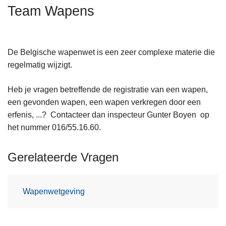
n
Team Wapens
h
o
u
De Belgische wapenwet is een zeer complexe materie die
d
regelmatig wijzigt.
g
a
Heb je vragen betreffende de registratie van een wapen,
a
een gevonden wapen, een wapen verkregen door een
n
erfenis, ...? Contacteer dan inspecteur Gunter Boyen op
het nummer 016/55.16.60.
Gerelateerde Vragen
Wapenwetgeving