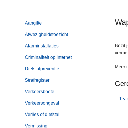
n
h
o
Wap
Aangifte
u
d
Afwezigheidstoezicht
g
Bezit 
Alarminstallaties
a
vermel
a
Criminaliteit op internet
n
Meer i
Diefstalpreventie
Strafregister
Ger
Verkeersboete
Tea
Verkeersongeval
Verlies of diefstal
Vermissing