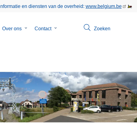
informatie en diensten van de overheid:
www.belgium.be
bmenu
Over ons
Submenu
Contact
Submenu
Zoeken
van
van
keer
Over
Contact
ons