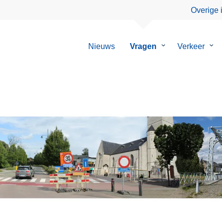
Overige 
Nieuws
Vragen
Submenu
Verkeer
Su
van
van
Vragen
Ver