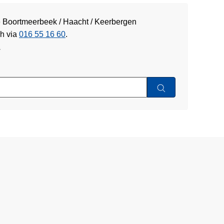
ie Boortmeerbeek / Haacht / Keerbergen
ch via
016 55 16 60
.
w