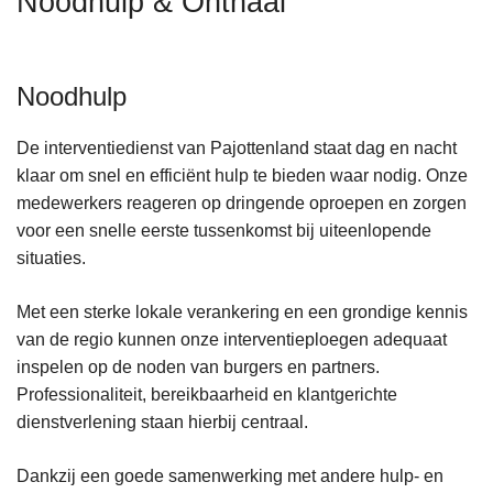
Noodhulp & Onthaal
n
h
o
Noodhulp
u
d
De interventiedienst van Pajottenland staat dag en nacht
g
klaar om snel en efficiënt hulp te bieden waar nodig. Onze
a
medewerkers reageren op dringende oproepen en zorgen
a
voor een snelle eerste tussenkomst bij uiteenlopende
n
situaties.
Met een sterke lokale verankering en een grondige kennis
van de regio kunnen onze interventieploegen adequaat
inspelen op de noden van burgers en partners.
Professionaliteit, bereikbaarheid en klantgerichte
dienstverlening staan hierbij centraal.
Dankzij een goede samenwerking met andere hulp- en