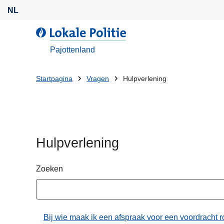
O
NL
v
e
d
r
e
Pajottenland
s
L
l
o
U
Startpagina
Vragen
Hulpverlening
a
k
bent
a
a
n
l
hier:
e
e
n
P
Hulpverlening
n
o
a
l
a
Zoeken
i
r
t
d
i
e
e
Bij wie maak ik een afspraak voor een voordracht r
i