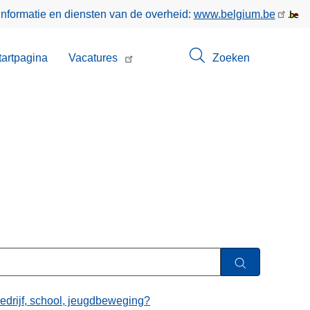
informatie en diensten van de overheid:
www.belgium.be
enu
tartpagina
Vacatures
Zoeken
t
bedrijf, school, jeugdbeweging?