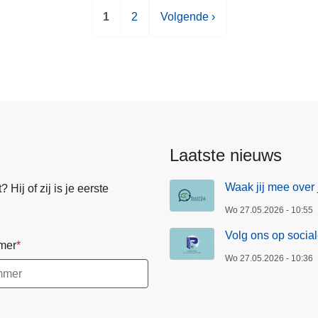
H
1
P
2
V
Volgende ›
u
a
o
i
g
l
d
i
g
i
n
e
g
a
n
e
d
p
e
Laatste nieuws
a
p
g
a
Waak jij mee over 
Hij of zij is je eerste
i
g
Wo 27.05.2026 - 10:55
n
i
a
n
Volg ons op socia
mer
a
Wo 27.05.2026 - 10:36