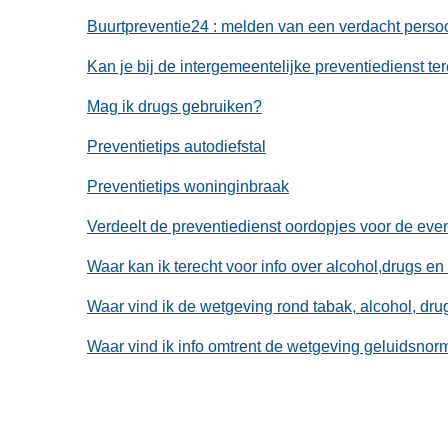
n
Buurtpreventie24 : melden van een verdacht persoon
h
o
Kan je bij de intergemeentelijke preventiedienst te
u
Mag ik drugs gebruiken?
d
g
Preventietips autodiefstal
a
Preventietips woninginbraak
a
n
Verdeelt de preventiedienst oordopjes voor de ev
Waar kan ik terecht voor info over alcohol,drugs e
Waar vind ik de wetgeving rond tabak, alcohol, dru
Waar vind ik info omtrent de wetgeving geluidsno