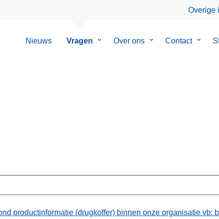
Overige 
Nieuws
Vragen
Submenu
Over ons
Submenu
Contact
Subm
S
van
van
van
Vragen
Over
Contac
ons
ond productinformatie (drugkoffer) binnen onze organisatie vb: 