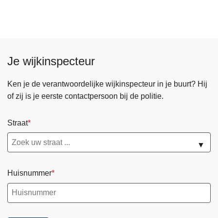
e
r
j
e
b
Je wijkinspecteur
u
u
Ken je de verantwoordelijke wijkinspecteur in je buurt? Hij
r
of zij is je eerste contactpersoon bij de politie.
t
?
Straat
▼
Huisnummer