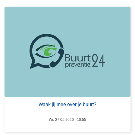
e
r
o
v
e
r
W
a
a
k
j
i
j
m
Waak jij mee over je buurt?
e
e
Wo 27.05.2026 - 10:55
o
v