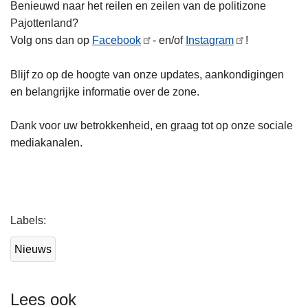
Benieuwd naar het reilen en zeilen van de politizone
Pajottenland?
Volg ons dan op
Facebook
- en/of
Instagram
!
Blijf zo op de hoogte van onze updates, aankondigingen
en belangrijke informatie over de zone.
Dank voor uw betrokkenheid, en graag tot op onze sociale
mediakanalen.
L
Labels
e
e
Nieuws
s
m
e
Lees ook