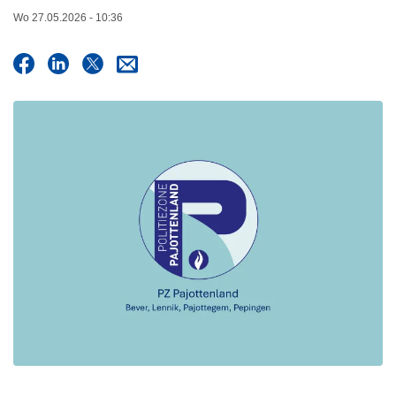
n
Wo 27.05.2026 - 10:36
h
o
u
d
g
a
a
n