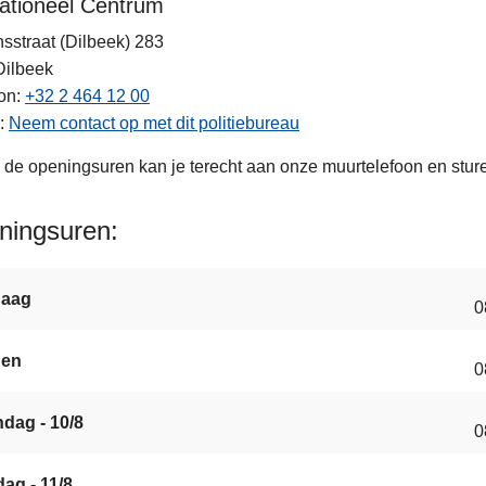
ationeel Centrum
nsstraat (Dilbeek) 283
Dilbeek
on
+32 2 464 12 00
Neem contact op met dit politiebureau
 de openingsuren kan je terecht aan onze muurtelefoon en stur
ningsuren
daag
0
gen
0
dag - 10/8
0
ag - 11/8