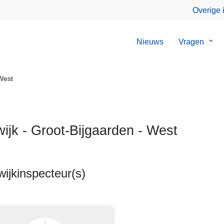
Overige 
Nieuws
Vragen
Sub
van
Vrag
West
wijk - Groot-Bijgaarden - West
ijkinspecteur(s)
ten
s