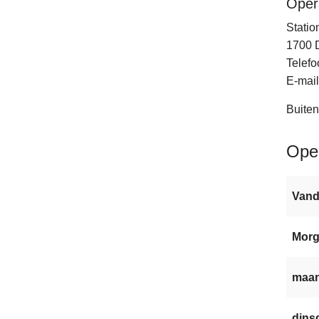
Oper
Statio
1700
Telefo
E-mail
Buiten
Ope
Van
Mor
maan
dinsd