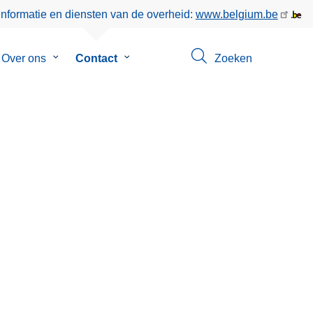
informatie en diensten van de overheid:
www.belgium.be
menu
Over ons
Submenu
Contact
Submenu
Zoeken
van
van
en
Over
Contact
ons