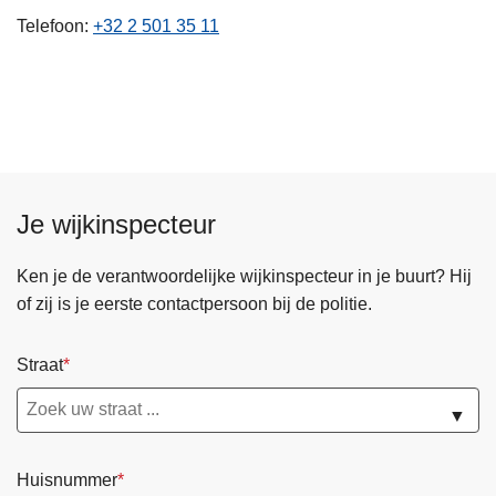
n
Telefoon
+32 2 501 35 11
h
o
u
d
g
a
a
Je wijkinspecteur
n
Ken je de verantwoordelijke wijkinspecteur in je buurt? Hij
of zij is je eerste contactpersoon bij de politie.
Straat
▼
Huisnummer