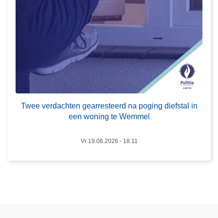
d
v
a
o
c
o
h
r
t
a
e
l
n
l
g
e
e
Twee verdachten gearresteerd na poging diefstal in
o
a
een woning te Wemmel
n
r
b
r
Vr 19.06.2026 - 18:11
e
e
v
s
a
t
a
e
r
e
b
r
a