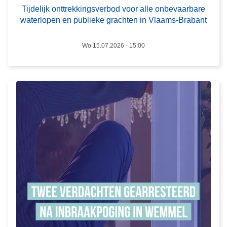
e
o
Tijdelijk onttrekkingsverbod voor alle onbevaarbare
e
waterlopen en publieke grachten in Vlaams-Brabant
n
s
t
m
Wo 15.07.2026 - 15:00
t
e
r
e
e
r
k
o
k
v
i
e
n
r
g
T
s
w
v
e
e
e
r
v
b
e
o
r
d