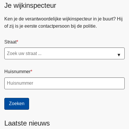
Je wijkinspecteur
d
r
n
e
Ken je de verantwoordelijke wijkinspecteur in je buurt? Hij
a
w
of zij is je eerste contactpersoon bij de politie.
p
a
o
t
g
Straat
e
i
r
▼
n
l
g
o
d
p
Huisnummer
i
e
e
n
f
e
s
n
t
p
a
u
l
b
Laatste nieuws
i
l