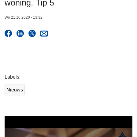
woning. Tip 5
n
h
Wo 21.10.2020 - 13:32
o
u
d
g
a
a
n
Labels
Nieuws