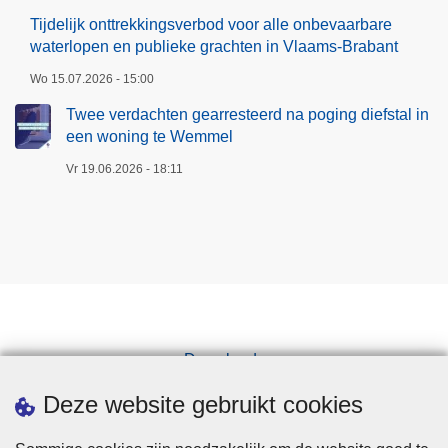
n
i
Tijdelijk onttrekkingsverbod voor alle onbevaarbare
e
waterlopen en publieke grachten in Vlaams-Brabant
e
e
k
Wo 15.07.2026 - 15:00
n
e
Twee verdachten gearresteerd na poging diefstal in
w
g
een woning te Wemmel
o
r
n
Vr 19.06.2026 - 18:11
a
i
c
n
h
g
t
t
e
e
n
W
i
e
n
Downloads
m
V
Pers
m
l
Deze website gebruikt cookies
e
a
l
a