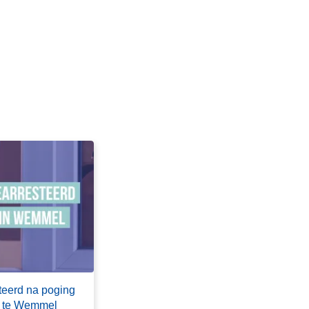
teerd na poging
ng te Wemmel