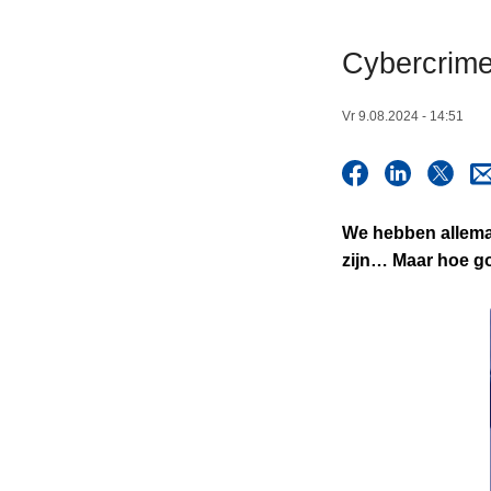
n
h
Cybercrime
o
u
Vr 9.08.2024 - 14:51
d
g
a
a
We hebben allemaa
n
zijn… Maar hoe go