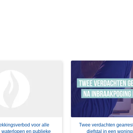
L
e
e
s
m
e
e
r
o
v
e
r
T
w
e
e
trekkingsverbod voor alle
Twee verdachten gearres
v
 waterlopen en publieke
diefstal in een woni