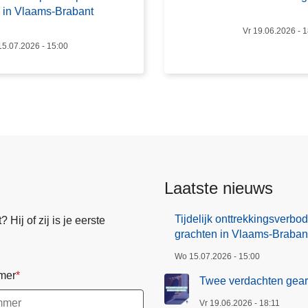
e
 in Vlaams-Brabant
r
Vr 19.06.2026 - 1
d
5.07.2026 - 15:00
a
c
h
t
e
n
g
e
Laatste nieuws
a
r
Tijdelijk onttrekkingsverb
Hij of zij is je eerste
r
grachten in Vlaams-Braban
e
Wo 15.07.2026 - 15:00
s
mer
t
Twee verdachten gearr
e
Vr 19.06.2026 - 18:11