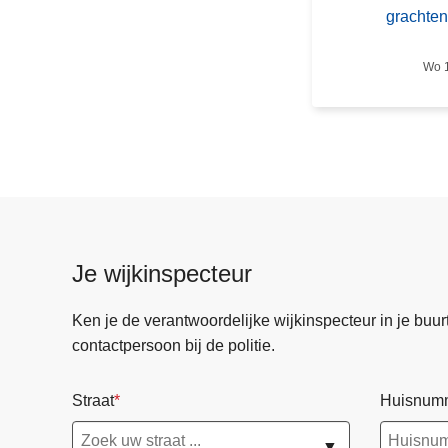
l
grachten
i
j
Wo 1
k
o
n
t
t
r
e
k
Je wijkinspecteur
k
i
Ken je de verantwoordelijke wijkinspecteur in je buurt? 
n
contactpersoon bij de politie.
g
s
Straat
Huisnum
v
e
▼