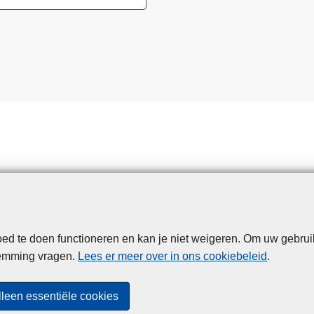
e
r
d
n
a
p
o
g
i
n
g
d
i
e
d te doen functioneren en kan je niet weigeren. Om uw gebrui
Disclaimer
Privacy
Cookies
Toegankelijkheid
f
temming vragen.
Lees er meer over in ons cookiebeleid
.
s
© 2026 Politie.be
t
lleen essentiële cookies
a