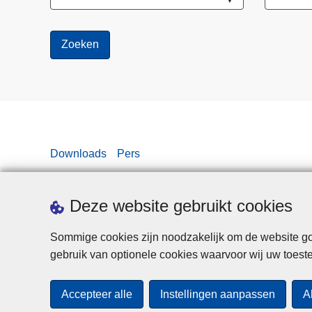
r
b
o
d
v
o
o
r
a
Downloads
Pers
l
l
e
Deze website gebruikt cookies
o
n
Sommige cookies zijn noodzakelijk om de website goe
b
gebruik van optionele cookies waarvoor wij uw toes
e
v
Accepteer alle
Instellingen aanpassen
A
a