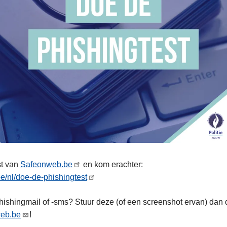
st van
Safeonweb.be
en kom erachter:
be/nl/doe-de-phishingtest
hishingmail of -sms? Stuur deze (of een screenshot ervan) dan 
eb.be
!