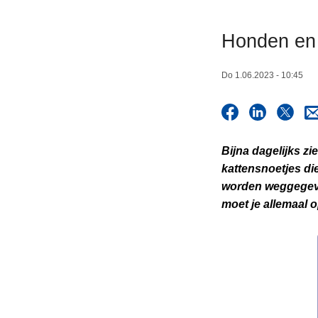
n
h
Honden en 
o
u
Do 1.06.2023 - 10:45
d
g
a
a
Bijna dagelijks zi
n
kattensnoetjes di
worden weggegeven
moet je allemaal o