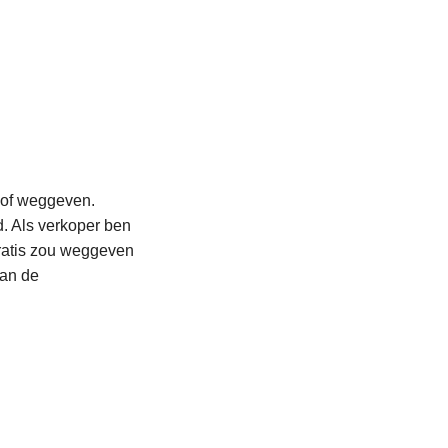
n of weggeven.
d. Als verkoper ben
 gratis zou weggeven
van de