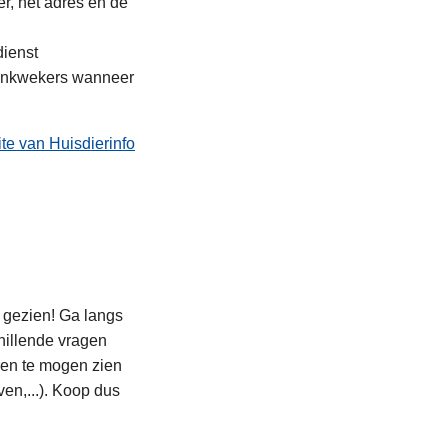
r, het adres en de
dienst
denkwekers wanneer
te van Huisdierinfo
t gezien! Ga langs
chillende vragen
eren te mogen zien
ven,...). Koop dus