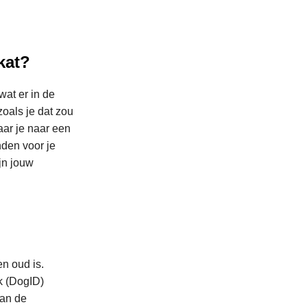
kat?
at er in de
oals je dat zou
aar je naar een
nden voor je
jn jouw
n oud is.
k (DogID)
van de