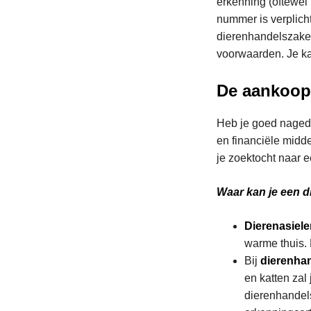
erkenning (oftewel
nummer is verplich
dierenhandelszake
voorwaarden. Je ka
De aankoop 
Heb je goed nageda
en financiële midd
je zoektocht naar e
Waar kan je een d
Dierenasiel
warme thuis. 
Bij
dierenha
en katten zal
dierenhandel