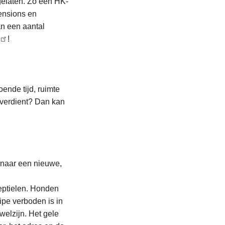
gelaten. Zo een HK-
pensions en
n een aantal
!
ende tijd, ruimte
 verdient? Dan kan
n naar een nieuwe,
reptielen. Honden
ipe verboden is in
elzijn. Het gele