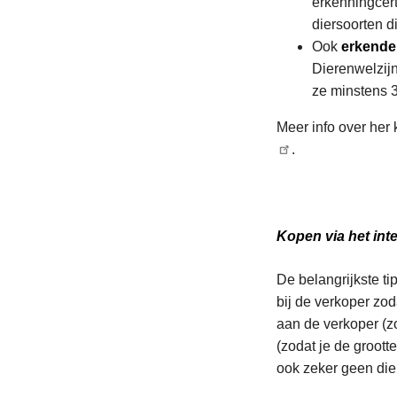
erkenningcert
diersoorten 
Ook
erkende
Dierenwelzij
ze minstens 
Meer info over her
.
Kopen via het int
De belangrijkste ti
bij de verkoper zod
aan de verkoper (zo
(zodat je de groott
ook zeker geen die