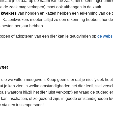
ificaat (met daarop de naam van de zaak, het erkenningsnumme
die de zaak mag verkopen) moet ook uithangen in de zaak.
 kwekers
van honden en katten hebben een erkenning van de 
n. Kattenkwekers moeten altijd zo een erkenning hebben, hon
3 nesten per jaar hebben.
 kopen of adopteren van een dier kan je terugvinden op
de websi
ernet
p die we willen meegeven: Koop geen dier dat je niet fysiek heb
at je kan zien in welke omstandigheden het dier leeft, stel vers
als waarom hij/zij het dier juist verkoopt) en vraag de ouderdi
e kan inschatten, of ze gezond zijn, in goede omstandigheden le
r via een tussenpersoon!