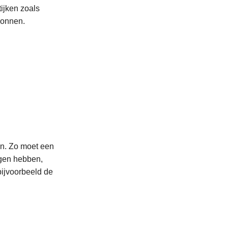
ijken zoals
zonnen.
en. Zo moet een
egen hebben,
bijvoorbeeld de