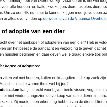
 HK-nummer) hebt van Dierenwelzijn Vlaanderen is het wel toe
t voor alle honden- en kattenkwekerijen, dierenasielen, dieren
n. Om zo een HK-nummer te kunnen krijgen moet je voldoen aa
n er alles over vinden op
de website van de Vlaamse Overheid
of adoptie van een dier
cht over het aankopen of adopteren van een dier? Heb je voldo
elen om het beestje de aandacht en verzorging te geven dat het
en huisdier beginnen en daar geven we je graag enkele tips bij!
ier kopen of adopteren
en
zitten vol met honden, katten en knaagdieren die op zoek zij
Misschien is die warme thuis wel bij jou?
ndelszaken
kan je terecht voor bijvoorbeeld vissen, vogels en 
 je er niet vinden aangezien de verkoop van deze dieren in princ
szaken. Zij moeten een erkenning hebben van de dienst Dierenw