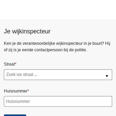
t
a
e
r
e
b
r
a
Je wijkinspecteur
d
r
n
e
Ken je de verantwoordelijke wijkinspecteur in je buurt? Hij
a
w
of zij is je eerste contactpersoon bij de politie.
p
a
o
t
g
Straat
e
i
r
▼
n
l
g
o
d
p
Huisnummer
i
e
e
n
f
e
s