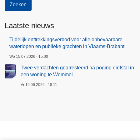
n
t
p
a
u
l
b
Laatste nieuws
i
l
n
i
Tijdelijk onttrekkingsverbod voor alle onbevaarbare
e
waterlopen en publieke grachten in Vlaams-Brabant
e
e
k
Wo 15.07.2026 - 15:00
n
e
Twee verdachten gearresteerd na poging diefstal in
w
g
een woning te Wemmel
o
r
n
Vr 19.06.2026 - 18:11
a
i
c
n
h
g
t
t
e
e
n
W
i
e