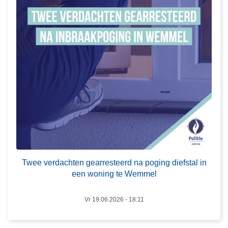
e
r
v
b
e
o
r
d
d
v
a
o
c
o
h
r
t
a
e
l
n
l
g
e
e
Twee verdachten gearresteerd na poging diefstal in
o
a
een woning te Wemmel
n
r
b
r
Vr 19.06.2026 - 18:11
e
e
v
s
a