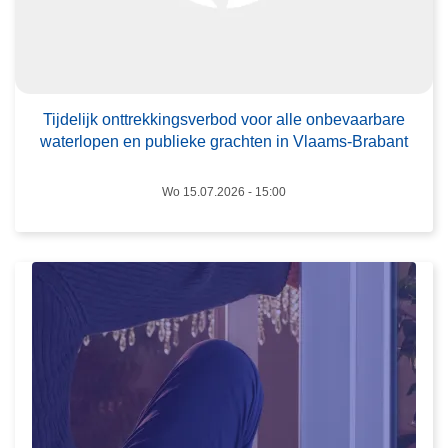
l
i
j
L
k
e
o
Tijdelijk onttrekkingsverbod voor alle onbevaarbare
e
waterlopen en publieke grachten in Vlaams-Brabant
n
s
t
m
Wo 15.07.2026 - 15:00
t
e
r
e
e
r
k
o
k
v
i
e
n
r
g
T
s
w
v
e
e