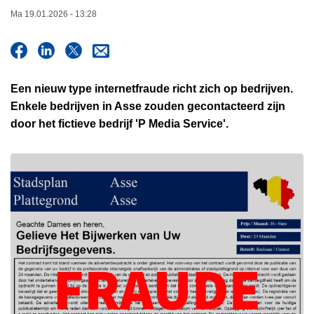
n
Ma 19.01.2026 - 13:28
h
o
u
d
Een nieuw type internetfraude richt zich op bedrijven.
g
Enkele bedrijven in Asse zouden gecontacteerd zijn
a
door het fictieve bedrijf 'P Media Service'.
a
n