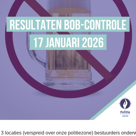
p 3 locaties (verspreid over onze politiezone) bestuurders onde