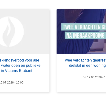
e
r
o
v
e
r
T
w
e
e
trekkingsverbod voor alle
Twee verdachten gearres
v
 waterlopen en publieke
diefstal in een woni
e
 in Vlaams-Brabant
r
Vr 19.06.2026 - 1
d
5.07.2026 - 15:00
a
c
h
t