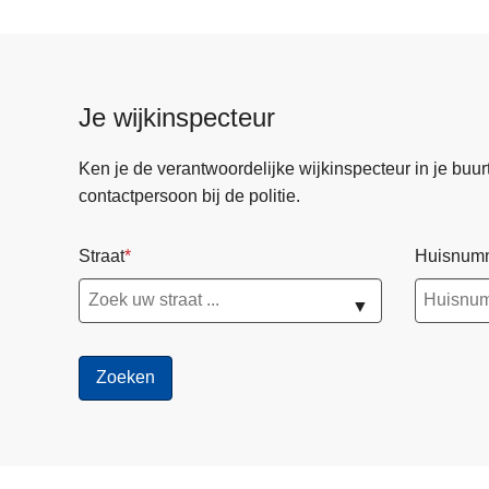
t
r
e
k
Je wijkinspecteur
k
i
Ken je de verantwoordelijke wijkinspecteur in je buurt? 
n
contactpersoon bij de politie.
g
s
Straat
Huisnum
v
e
▼
r
b
o
d
v
o
o