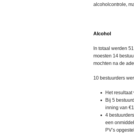
alcoholcontrole, m
Alcohol
In totaal werden 5
moesten 14 bestuur
mochten na de ade
10 bestuurders we
Het resultaat
Bij 5 bestuur
inning van €1
4 bestuurders
een onmiddell
PV's opgestel