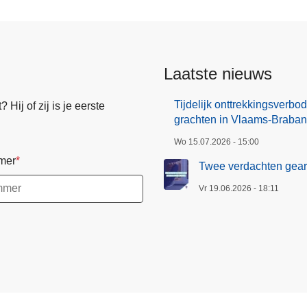
e
n
g
e
Laatste nieuws
a
r
Tijdelijk onttrekkingsverb
Hij of zij is je eerste
r
grachten in Vlaams-Braban
e
Wo 15.07.2026 - 15:00
s
mer
t
Twee verdachten gearr
e
Vr 19.06.2026 - 18:11
e
r
d
n
a
p
o