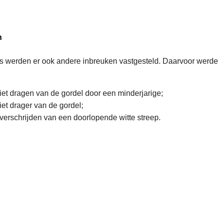
n
es werden er ook andere inbreuken vastgesteld. Daarvoor werd
niet dragen van de gordel door een minderjarige;
iet drager van de gordel;
overschrijden van een doorlopende witte streep.
L
e
e
s
m
e