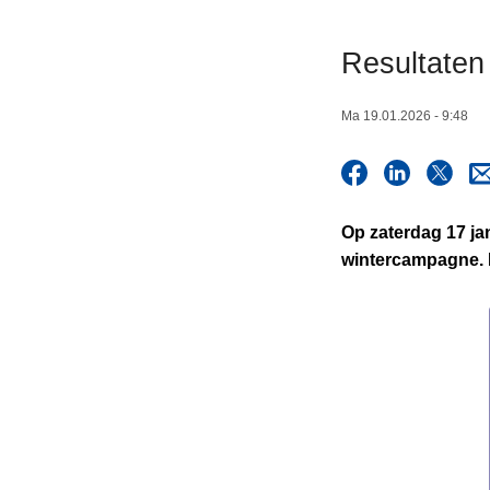
n
h
Resultaten
o
u
Ma 19.01.2026 - 9:48
d
g
a
a
Op zaterdag 17 ja
n
wintercampagne. D