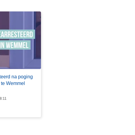
teerd na poging
ng te Wemmel
8:11