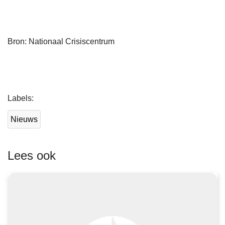
Bron: Nationaal Crisiscentrum
L
Labels
e
e
Nieuws
s
m
e
Lees ook
e
r
o
v
e
r