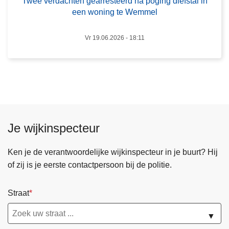
Twee verdachten gearresteerd na poging diefstal in
o
a
een woning te Wemmel
n
r
b
r
Vr 19.06.2026 - 18:11
e
e
v
s
a
t
a
e
r
e
b
r
a
Je wijkinspecteur
d
r
n
e
Ken je de verantwoordelijke wijkinspecteur in je buurt? Hij
a
w
of zij is je eerste contactpersoon bij de politie.
p
a
o
t
g
Straat
e
i
r
▼
n
l