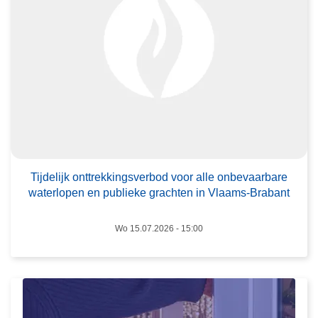
T
i
j
d
e
l
i
j
L
k
e
o
Tijdelijk onttrekkingsverbod voor alle onbevaarbare
e
waterlopen en publieke grachten in Vlaams-Brabant
n
s
t
m
Wo 15.07.2026 - 15:00
t
e
r
e
e
r
k
o
k
v