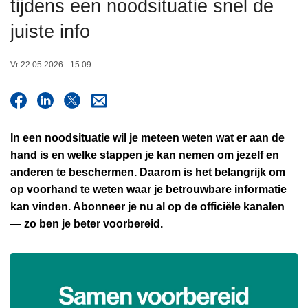
tijdens een noodsituatie snel de
n
h
juiste info
o
u
Vr 22.05.2026 - 15:09
d
g
a
a
In een noodsituatie wil je meteen weten wat er aan de
n
hand is en welke stappen je kan nemen om jezelf en
anderen te beschermen. Daarom is het belangrijk om
op voorhand te weten waar je betrouwbare informatie
kan vinden. Abonneer je nu al op de officiële kanalen
— zo ben je beter voorbereid.