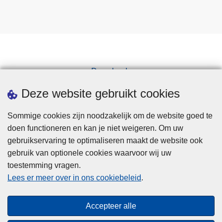
n
h
g
t
t
e
e
n
W
i
e
n
Downloads
m
V
Pers
m
l
Deze website gebruikt cookies
e
a
l
a
Sommige cookies zijn noodzakelijk om de website goed te
m
doen functioneren en kan je niet weigeren. Om uw
s
gebruikservaring te optimaliseren maakt de website ook
-
gebruik van optionele cookies waarvoor wij uw
B
toestemming vragen.
Disclaimer
r
Lees er meer over in ons cookiebeleid
.
Privacy
a
Cookies
b
Accepteer alle
a
Toegankelijkheid