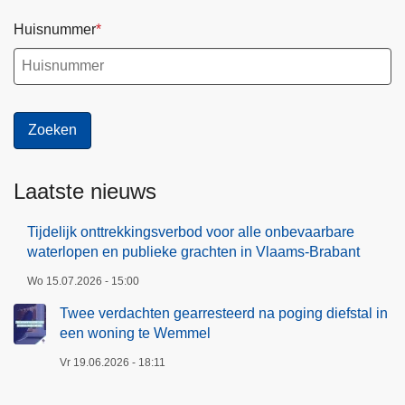
g
o
d
p
Huisnummer
i
e
e
n
f
e
s
n
t
p
a
u
l
b
Laatste nieuws
i
l
n
i
Tijdelijk onttrekkingsverbod voor alle onbevaarbare
e
waterlopen en publieke grachten in Vlaams-Brabant
e
e
k
Wo 15.07.2026 - 15:00
n
e
Twee verdachten gearresteerd na poging diefstal in
w
g
een woning te Wemmel
o
r
n
Vr 19.06.2026 - 18:11
a
i
c