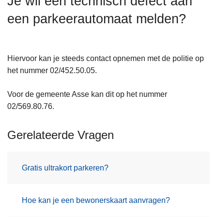
Je wil een technisch defect aan
n
een parkeerautomaat melden?
h
o
u
d
Hiervoor kan je steeds contact opnemen met de politie op
g
het nummer 02/452.50.05.
a
a
Voor de gemeente Asse kan dit op het nummer
n
02/569.80.76.
Gerelateerde Vragen
Gratis ultrakort parkeren?
Hoe kan je een bewonerskaart aanvragen?