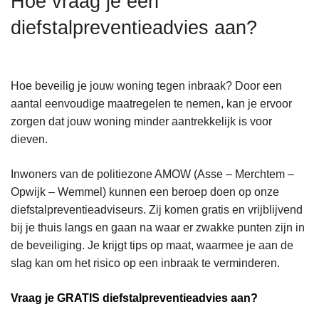
Hoe vraag je een
n
diefstalpreventieadvies aan?
h
o
u
d
Hoe beveilig je jouw woning tegen inbraak? Door een
g
aantal eenvoudige maatregelen te nemen, kan je ervoor
a
zorgen dat jouw woning minder aantrekkelijk is voor
a
dieven.
n
Inwoners van de politiezone AMOW (Asse – Merchtem –
Opwijk – Wemmel) kunnen een beroep doen op onze
diefstalpreventieadviseurs. Zij komen gratis en vrijblijvend
bij je thuis langs en gaan na waar er zwakke punten zijn in
de beveiliging. Je krijgt tips op maat, waarmee je aan de
slag kan om het risico op een inbraak te verminderen.
Vraag je GRATIS diefstalpreventieadvies aan?