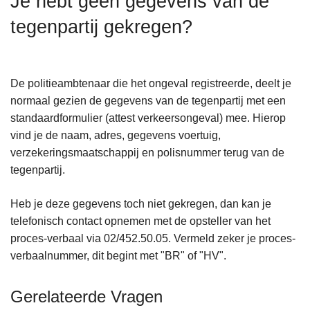
Je hebt geen gegevens van de
n
tegenpartij gekregen?
h
o
u
d
De politieambtenaar die het ongeval registreerde, deelt je
g
normaal gezien de gegevens van de tegenpartij met een
a
standaardformulier (attest verkeersongeval) mee. Hierop
a
vind je de naam, adres, gegevens voertuig,
n
verzekeringsmaatschappij en polisnummer terug van de
tegenpartij.
Heb je deze gegevens toch niet gekregen, dan kan je
telefonisch contact opnemen met de opsteller van het
proces-verbaal via 02/452.50.05. Vermeld zeker je proces-
verbaalnummer, dit begint met "BR" of "HV".
Gerelateerde Vragen