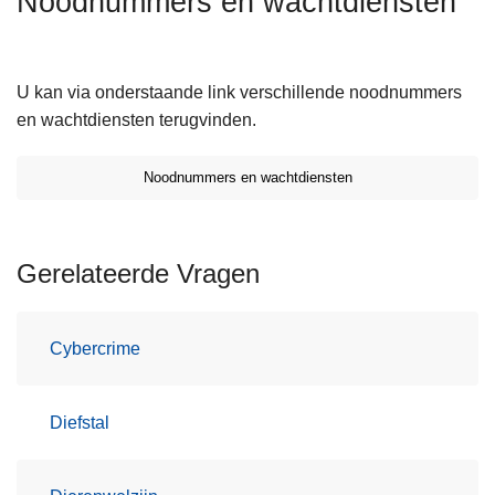
Noodnummers en wachtdiensten
n
h
o
U kan via onderstaande link verschillende noodnummers
u
en wachtdiensten terugvinden.
d
g
Noodnummers en wachtdiensten
a
a
n
Gerelateerde Vragen
Cybercrime
Diefstal