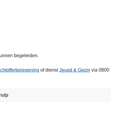
 kunnen begeleiden.
achtofferbejegening
of dienst
Jeugd & Gezin
via 0800
hulp