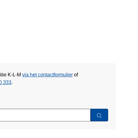
itie K-L-M
via het contactformulier
of
0 333
.
w