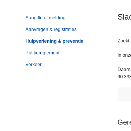
n
h
Sla
Aangifte of melding
o
u
Aanvragen & registraties
d
g
Zoekt 
Hulpverlening & preventie
a
Politiereglement
In onz
a
n
Verkeer
Daarna
90 333
Ger